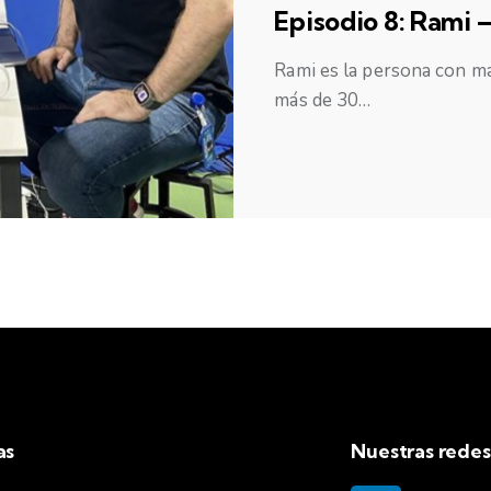
Episodio 8: Rami 
Rami es la persona con má
más de 30…
as
Nuestras redes